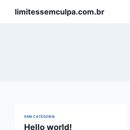
Pular
limitessemculpa.com.br
para
o
Conteúdo
SEM CATEGORIA
Hello world!